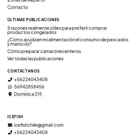
Contacto
ÚLTIMAS PUBLICACIONES
5 razones realmente útiles para preferir comprar
productos congelados
¿Cómo ayuda en mi alimentación el consumo de pescados
y mariscos?
Cómo preparar camarones enteros
Ver todas las publicaciones
CONTÁCTANOS
+56224043408
56942858456
Dominica 319,
ICEFISH
icefishchile@gmail.com
+56224043408