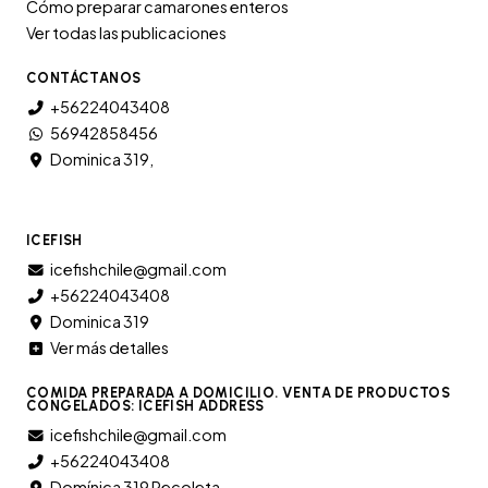
Cómo preparar camarones enteros
Ver todas las publicaciones
CONTÁCTANOS
+56224043408
56942858456
Dominica 319,
ICEFISH
icefishchile@gmail.com
+56224043408
Dominica 319
Ver más detalles
COMIDA PREPARADA A DOMICILIO. VENTA DE PRODUCTOS
CONGELADOS: ICEFISH ADDRESS
icefishchile@gmail.com
+56224043408
Domínica 319 Recoleta