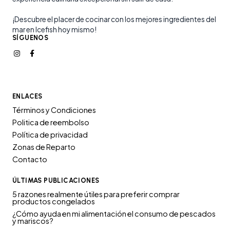
¡Descubre el placer de cocinar con los mejores ingredientes del
mar en Icefish hoy mismo!
SÍGUENOS
ENLACES
Términos y Condiciones
Politica de reembolso
Política de privacidad
Zonas de Reparto
Contacto
ÚLTIMAS PUBLICACIONES
5 razones realmente útiles para preferir comprar
productos congelados
¿Cómo ayuda en mi alimentación el consumo de pescados
y mariscos?