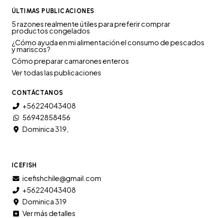
ÚLTIMAS PUBLICACIONES
5 razones realmente útiles para preferir comprar
productos congelados
¿Cómo ayuda en mi alimentación el consumo de pescados
y mariscos?
Cómo preparar camarones enteros
Ver todas las publicaciones
CONTÁCTANOS
+56224043408
56942858456
Dominica 319,
ICEFISH
icefishchile@gmail.com
+56224043408
Dominica 319
Ver más detalles