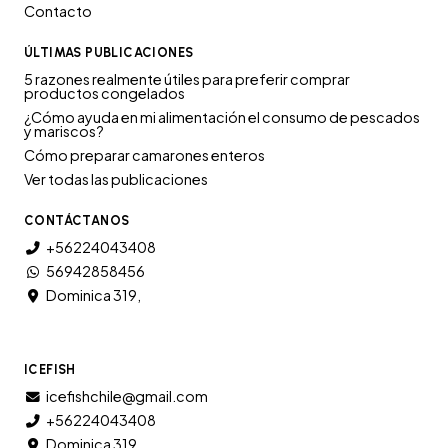
Contacto
ÚLTIMAS PUBLICACIONES
5 razones realmente útiles para preferir comprar
productos congelados
¿Cómo ayuda en mi alimentación el consumo de pescados
y mariscos?
Cómo preparar camarones enteros
Ver todas las publicaciones
CONTÁCTANOS
+56224043408
56942858456
Dominica 319,
ICEFISH
icefishchile@gmail.com
+56224043408
Dominica 319