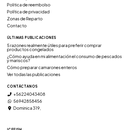
Politica de reembolso
Política de privacidad
Zonas de Reparto
Contacto
ÚLTIMAS PUBLICACIONES
5 razones realmente útiles para preferir comprar
productos congelados
¿Cómo ayuda en mi alimentación el consumo de pescados
y mariscos?
Cómo preparar camarones enteros
Ver todas las publicaciones
CONTÁCTANOS
+56224043408
56942858456
Dominica 319,
ICEFISH