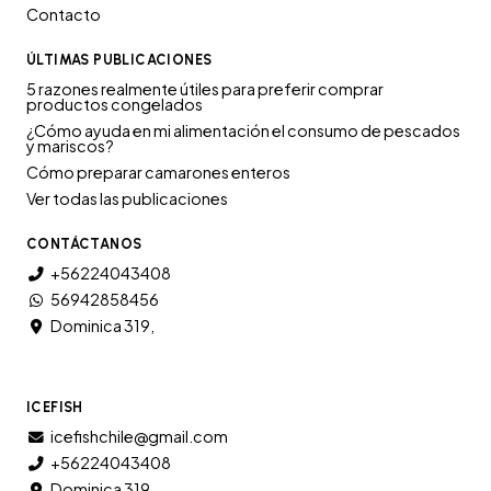
Contacto
ÚLTIMAS PUBLICACIONES
5 razones realmente útiles para preferir comprar
productos congelados
¿Cómo ayuda en mi alimentación el consumo de pescados
y mariscos?
Cómo preparar camarones enteros
Ver todas las publicaciones
CONTÁCTANOS
+56224043408
56942858456
Dominica 319,
ICEFISH
icefishchile@gmail.com
+56224043408
Dominica 319