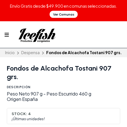
Envío Gratis desde $49.900 en comunas seleccionadas.
Ver Comunas
Inicio
Despensa
Fondos de Alcachofa Tostani 907 grs.
Fondos de Alcachofa Tostani 907
grs.
DESCRIPCIÓN
Peso Neto 907 g - Peso Escurrido 460 g
Origen España
STOCK:
4
¡Últimas unidades!