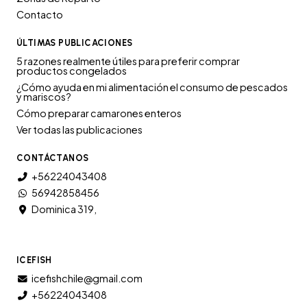
Contacto
ÚLTIMAS PUBLICACIONES
5 razones realmente útiles para preferir comprar
productos congelados
¿Cómo ayuda en mi alimentación el consumo de pescados
y mariscos?
Cómo preparar camarones enteros
Ver todas las publicaciones
CONTÁCTANOS
+56224043408
56942858456
Dominica 319,
ICEFISH
icefishchile@gmail.com
+56224043408