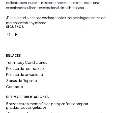
delicatessen, nuestra misión es hacer que disfrutes de una
experiencia culinaria excepcional sin salir de casa.
¡Descubre el placer de cocinar con los mejores ingredientes del
mar en Icefish hoy mismo!
SÍGUENOS
ENLACES
Términos y Condiciones
Politica de reembolso
Política de privacidad
Zonas de Reparto
Contacto
ÚLTIMAS PUBLICACIONES
5 razones realmente útiles para preferir comprar
productos congelados