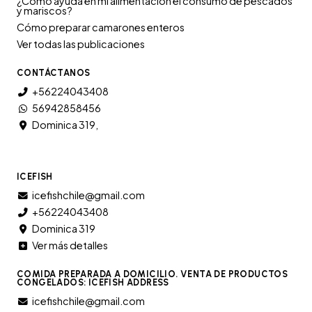
¿Cómo ayuda en mi alimentación el consumo de pescados
y mariscos?
Cómo preparar camarones enteros
Ver todas las publicaciones
CONTÁCTANOS
+56224043408
56942858456
Dominica 319,
ICEFISH
icefishchile@gmail.com
+56224043408
Dominica 319
Ver más detalles
COMIDA PREPARADA A DOMICILIO. VENTA DE PRODUCTOS
CONGELADOS: ICEFISH ADDRESS
icefishchile@gmail.com