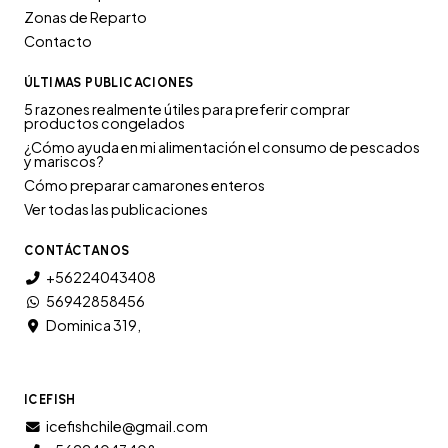
Zonas de Reparto
Contacto
ÚLTIMAS PUBLICACIONES
5 razones realmente útiles para preferir comprar
productos congelados
¿Cómo ayuda en mi alimentación el consumo de pescados
y mariscos?
Cómo preparar camarones enteros
Ver todas las publicaciones
CONTÁCTANOS
+56224043408
56942858456
Dominica 319,
ICEFISH
icefishchile@gmail.com