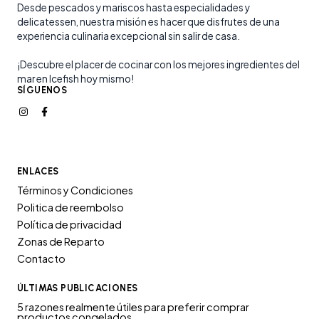
Desde pescados y mariscos hasta especialidades y
delicatessen, nuestra misión es hacer que disfrutes de una
experiencia culinaria excepcional sin salir de casa.
¡Descubre el placer de cocinar con los mejores ingredientes del
mar en Icefish hoy mismo!
SÍGUENOS
ENLACES
Términos y Condiciones
Politica de reembolso
Política de privacidad
Zonas de Reparto
Contacto
ÚLTIMAS PUBLICACIONES
5 razones realmente útiles para preferir comprar
productos congelados