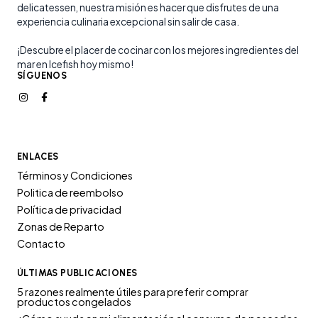
delicatessen, nuestra misión es hacer que disfrutes de una
experiencia culinaria excepcional sin salir de casa.
¡Descubre el placer de cocinar con los mejores ingredientes del
mar en Icefish hoy mismo!
SÍGUENOS
ENLACES
Términos y Condiciones
Politica de reembolso
Política de privacidad
Zonas de Reparto
Contacto
ÚLTIMAS PUBLICACIONES
5 razones realmente útiles para preferir comprar
productos congelados