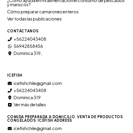
¿Cómo ayuda en mi alimentación el consumo de pescados
y mariscos?
Cómo preparar camarones enteros
Ver todas las publicaciones
CONTÁCTANOS
+56224043408
56942858456
Dominica 319,
ICEFISH
icefishchile@gmail.com
+56224043408
Dominica 319
Ver más detalles
COMIDA PREPARADA A DOMICILIO. VENTA DE PRODUCTOS
CONGELADOS: ICEFISH ADDRESS
icefishchile@gmail.com