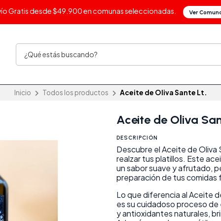
vío Gratis desde $49.900 en comunas seleccionadas.
Ver Comun
Inicio
Todos los productos
Aceite de Oliva Sante Lt.
Aceite de Oliva San
DESCRIPCIÓN
Descubre el Aceite de Oliva 
realzar tus platillos. Este ac
un sabor suave y afrutado, p
preparación de tus comidas f
Lo que diferencia al Aceite 
es su cuidadoso proceso de e
y antioxidantes naturales, b