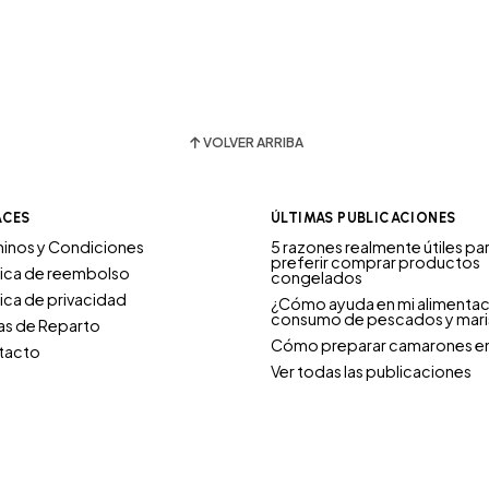
VOLVER ARRIBA
ACES
ÚLTIMAS PUBLICACIONES
inos y Condiciones
5 razones realmente útiles pa
preferir comprar productos
tica de reembolso
congelados
tica de privacidad
¿Cómo ayuda en mi alimentac
consumo de pescados y mar
s de Reparto
Cómo preparar camarones e
tacto
Ver todas las publicaciones