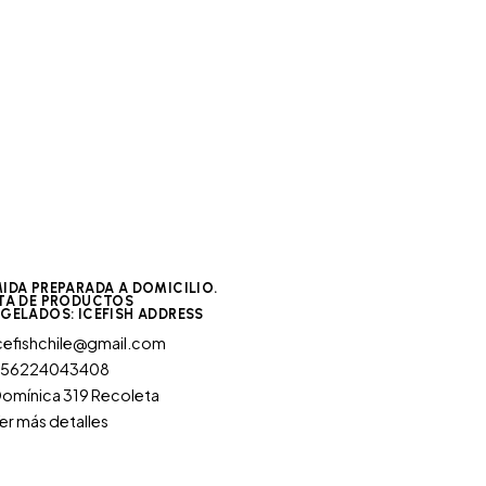
IDA PREPARADA A DOMICILIO.
TA DE PRODUCTOS
GELADOS: ICEFISH ADDRESS
cefishchile@gmail.com
+56224043408
omínica 319 Recoleta
er más detalles