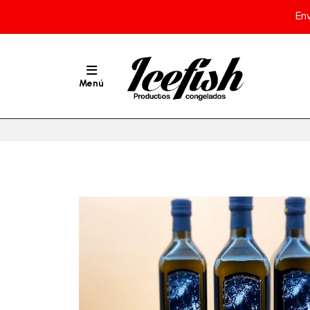
En
Menú