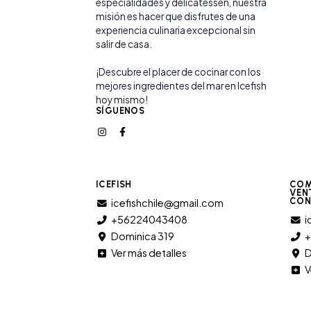
especialidades y delicatessen, nuestra
misión es hacer que disfrutes de una
experiencia culinaria excepcional sin
salir de casa.
¡Descubre el placer de cocinar con los
mejores ingredientes del mar en Icefish
hoy mismo!
SÍGUENOS
ICEFISH
COM
VEN
CON
icefishchile@gmail.com
+56224043408
i
Dominica 319
Ver más detalles
D
V