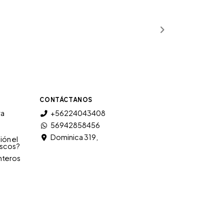
CONTÁCTANOS
ra
+56224043408
56942858456
Dominica 319,
ión el
iscos?
nteros