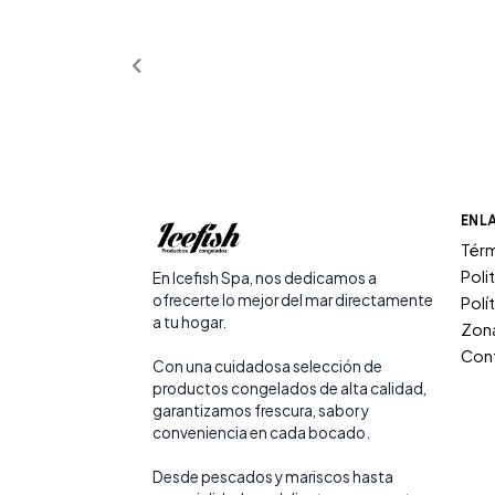
ENL
Térm
Poli
En Icefish Spa, nos dedicamos a
ofrecerte lo mejor del mar directamente
Polí
a tu hogar.
Zona
Con
Con una cuidadosa selección de
productos congelados de alta calidad,
garantizamos frescura, sabor y
conveniencia en cada bocado.
Desde pescados y mariscos hasta