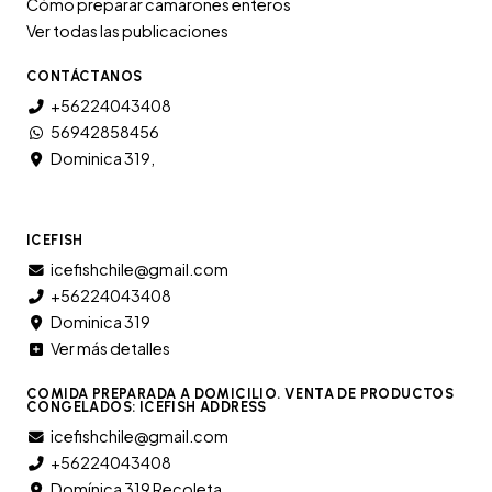
Cómo preparar camarones enteros
Ver todas las publicaciones
CONTÁCTANOS
+56224043408
56942858456
Dominica 319,
ICEFISH
icefishchile@gmail.com
+56224043408
Dominica 319
Ver más detalles
COMIDA PREPARADA A DOMICILIO. VENTA DE PRODUCTOS
CONGELADOS: ICEFISH ADDRESS
icefishchile@gmail.com
+56224043408
Domínica 319 Recoleta