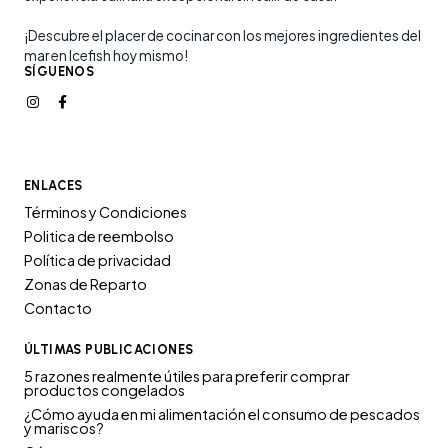
¡Descubre el placer de cocinar con los mejores ingredientes del
mar en Icefish hoy mismo!
SÍGUENOS
ENLACES
Términos y Condiciones
Politica de reembolso
Política de privacidad
Zonas de Reparto
Contacto
ÚLTIMAS PUBLICACIONES
5 razones realmente útiles para preferir comprar
productos congelados
¿Cómo ayuda en mi alimentación el consumo de pescados
y mariscos?