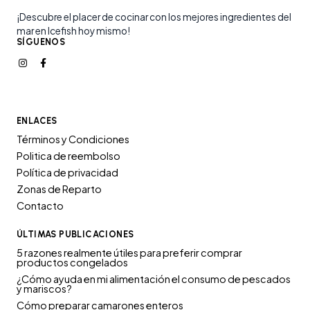
¡Descubre el placer de cocinar con los mejores ingredientes del
mar en Icefish hoy mismo!
SÍGUENOS
ENLACES
Términos y Condiciones
Politica de reembolso
Política de privacidad
Zonas de Reparto
Contacto
ÚLTIMAS PUBLICACIONES
5 razones realmente útiles para preferir comprar
productos congelados
¿Cómo ayuda en mi alimentación el consumo de pescados
y mariscos?
Cómo preparar camarones enteros