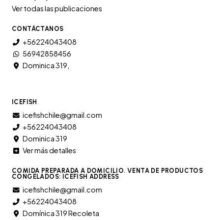
Ver todas las publicaciones
CONTÁCTANOS
+56224043408
56942858456
Dominica 319,
ICEFISH
icefishchile@gmail.com
+56224043408
Dominica 319
Ver más detalles
COMIDA PREPARADA A DOMICILIO. VENTA DE PRODUCTOS
CONGELADOS: ICEFISH ADDRESS
icefishchile@gmail.com
+56224043408
Domínica 319 Recoleta