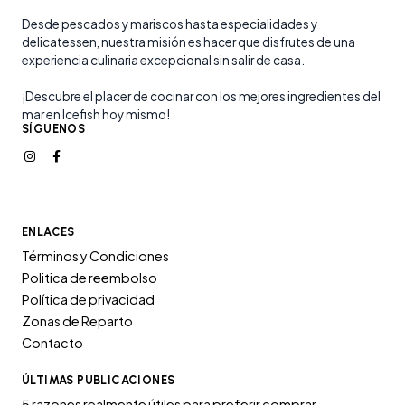
Desde pescados y mariscos hasta especialidades y
delicatessen, nuestra misión es hacer que disfrutes de una
experiencia culinaria excepcional sin salir de casa.
¡Descubre el placer de cocinar con los mejores ingredientes del
mar en Icefish hoy mismo!
SÍGUENOS
ENLACES
Términos y Condiciones
Politica de reembolso
Política de privacidad
Zonas de Reparto
Contacto
ÚLTIMAS PUBLICACIONES
5 razones realmente útiles para preferir comprar