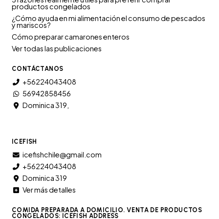
productos congelados
¿Cómo ayuda en mi alimentación el consumo de pescados
y mariscos?
Cómo preparar camarones enteros
Ver todas las publicaciones
CONTÁCTANOS
+56224043408
56942858456
Dominica 319,
ICEFISH
icefishchile@gmail.com
+56224043408
Dominica 319
Ver más detalles
COMIDA PREPARADA A DOMICILIO. VENTA DE PRODUCTOS
CONGELADOS: ICEFISH ADDRESS