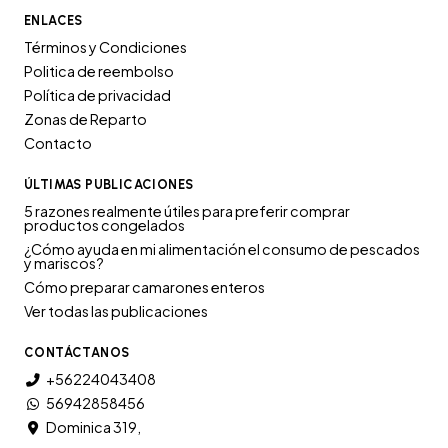
ENLACES
Términos y Condiciones
Politica de reembolso
Política de privacidad
Zonas de Reparto
Contacto
ÚLTIMAS PUBLICACIONES
5 razones realmente útiles para preferir comprar
productos congelados
¿Cómo ayuda en mi alimentación el consumo de pescados
y mariscos?
Cómo preparar camarones enteros
Ver todas las publicaciones
CONTÁCTANOS
+56224043408
56942858456
Dominica 319,